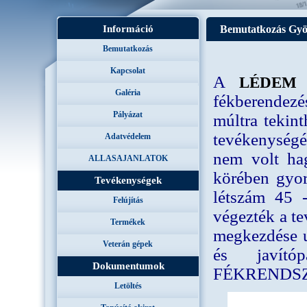
Információ
Bemutatkozás Gy
Bemutatkozás
Kapcsolat
A
LÉDEM 
Galéria
fékberendezés
Pályázat
múltra tekin
tevékenységé
Adatvédelem
nem volt hag
ALLASAJANLATOK
körében gyor
Tevékenységek
létszám 45 
Felújítás
végezték a t
Termékek
megkezdése 
Veterán gépek
és javító
Dokumentumok
FÉKRENDSZE
Letöltés