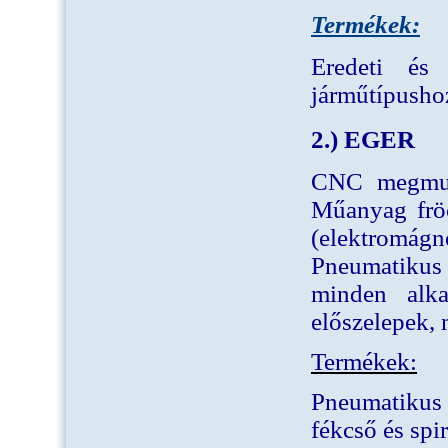
Termékek:
Eredeti és 
járműtípusho
2.) EGER
CNC megmunk
Műanyag fröc
(elektromágn
Pneumatikus
minden alka
előszelepek,
Termékek:
Pneumatikus
fékcső és spi