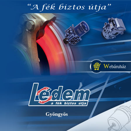
W
ebáruház
Gyöngyös