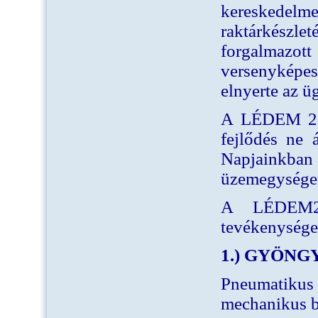
kereskedelm
raktárkészle
forgalmazot
versenyképes
elnyerte az ü
A LÉDEM 2000
fejlődés ne 
Napjainkban 
üzemegységen
A LÉDEM20
tevékenysége
1.) GYÖNG
Pneumatiku
mechanikus be