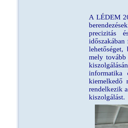
A LÉDEM 2000
berendezések 
precizitás
időszakában f
lehetőséget,
mely tovább e
kiszolgálásán
informatika 
kiemelkedő ra
rendelkezik 
kiszolgálást.