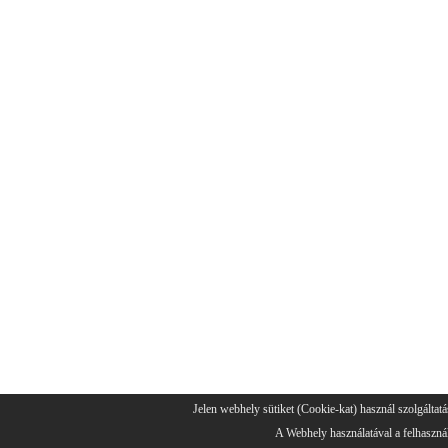
Jelen webhely sütiket (Cookie-kat) használ szolgáltatá
A Webhely használatával a felhasznál