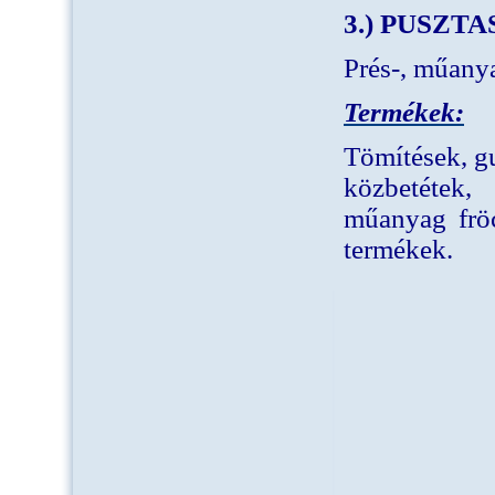
3.) PUSZT
Prés-, műanya
Termékek:
Tömítések, gu
közbetétek,
műanyag fröc
termékek.